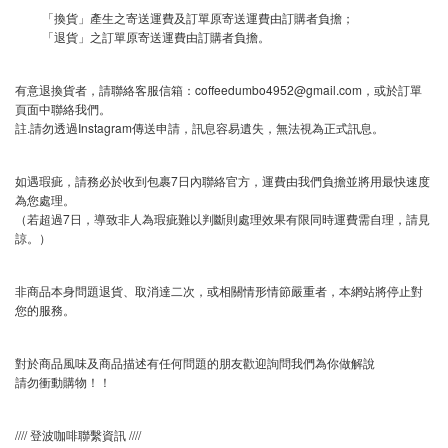
「換貨」產生之寄送運費及訂單原寄送運費由訂購者負擔；
「退貨」之訂單原寄送運費由訂購者負擔。
有意退換貨者，請聯絡客服信箱：coffeedumbo4952@gmail.com，或於訂單
頁面中聯絡我們。
註.請勿透過Instagram傳送申請，訊息容易遺失，無法視為正式訊息。
如遇瑕疵，請務必於收到包裹7日內聯絡官方，運費由我們負擔並將用最快速度
為您處理。
（若超過7日，導致非人為瑕疵難以判斷則處理效果有限同時運費需自理，請見
諒。）
非商品本身問題退貨、取消達二次，或相關情形情節嚴重者，本網站將停止對
您的服務。
對於商品風味及商品描述有任何問題的朋友歡迎詢問我們為你做解說
請勿衝動購物！！
//// 登波咖啡聯繫資訊 ////