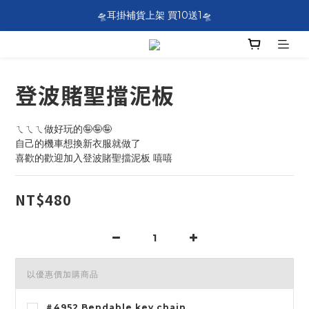
SF EXPRESS WORLDWIDE SHIPPING
🛸耳掛補貨上架 買10送1🛸
SF EXPRESS WORLDWIDE SHIPPING
登波賭聖擋泥板
ㄟㄟㄟ做好玩的🤪🤪🤪
自己的機車想換新衣服就做了
喜歡的歡迎加入登波賭聖擋泥板 嘻嘻
NT$480
以優惠價加購商品
＃4952 Bendable key chain