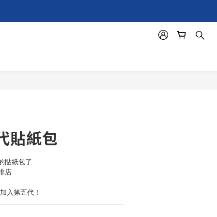
代貼紙包
的貼紙包了
啡店
迎加入第五代！